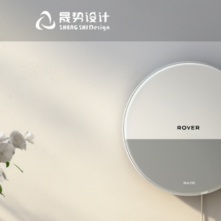
跳
至
内
容